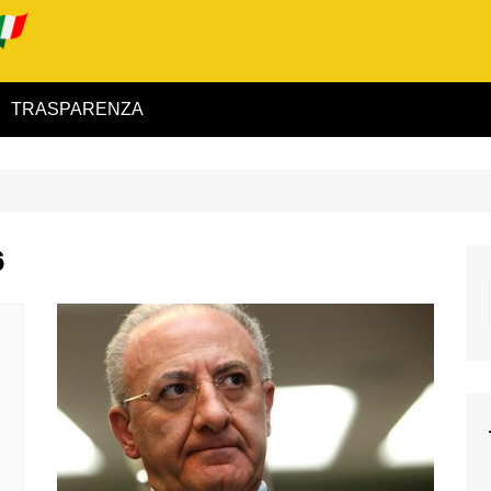
TRASPARENZA
 ed Interno
ità
6
alimentare
rio
igilanza