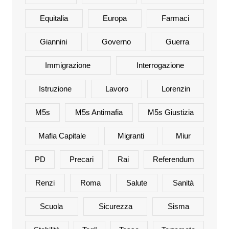
Equitalia
Europa
Farmaci
Giannini
Governo
Guerra
Immigrazione
Interrogazione
Istruzione
Lavoro
Lorenzin
M5s
M5s Antimafia
M5s Giustizia
Mafia Capitale
Migranti
Miur
PD
Precari
Rai
Referendum
Renzi
Roma
Salute
Sanità
Scuola
Sicurezza
Sisma