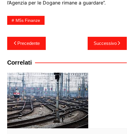
l’Agenzia per le Dogane rimane a guardare”.
M5s Finanze
Navigazione
Precedente
Successivo
articoli
Correlati