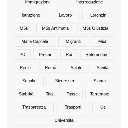
Immigrazione
Interrogazione
Istruzione
Lavoro
Lorenzin
M5s
M5s Antimafia
M5s Giustizia
Mafia Capitale
Migranti
Miur
PD
Precari
Rai
Referendum
Renzi
Roma
Salute
Sanità
Scuola
Sicurezza
Sisma
Stabilità
Tagli
Tasse
Terremoto
Trasparenza
Trasporti
Ue
Università