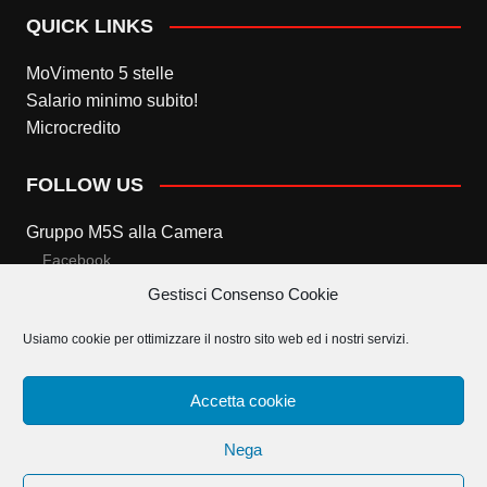
QUICK LINKS
MoVimento 5 stelle
Salario minimo subito!
Microcredito
FOLLOW US
Gruppo M5S alla Camera
Facebook
Gestisci Consenso Cookie
Twitter
Usiamo cookie per ottimizzare il nostro sito web ed i nostri servizi.
Gruppo M5S al Senato
Facebook
Accetta cookie
Twitter
Nega