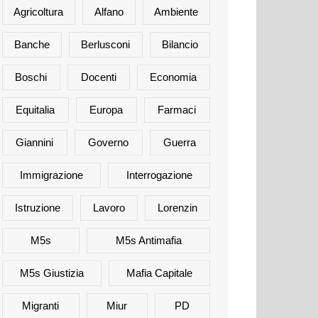
Agricoltura
Alfano
Ambiente
Banche
Berlusconi
Bilancio
Boschi
Docenti
Economia
Equitalia
Europa
Farmaci
Giannini
Governo
Guerra
Immigrazione
Interrogazione
Istruzione
Lavoro
Lorenzin
M5s
M5s Antimafia
M5s Giustizia
Mafia Capitale
Migranti
Miur
PD