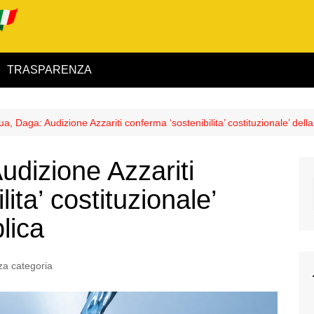
TRASPARENZA
 ed Interno
a, Daga: Audizione Azzariti conferma ‘sostenibilita’ costituzionale’ dell
ità
udizione Azzariti
alimentare
ita’ costituzionale’
rio
lica
a categoria
igilanza