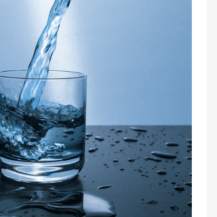
one
rasporti