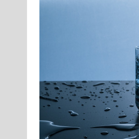
Cultura ed Istruzi
Difesa
Eventi
Finanze e tesoro
Giustizia
Lavori pubblici e T
Lavoro
Politiche europee
Rifiuti