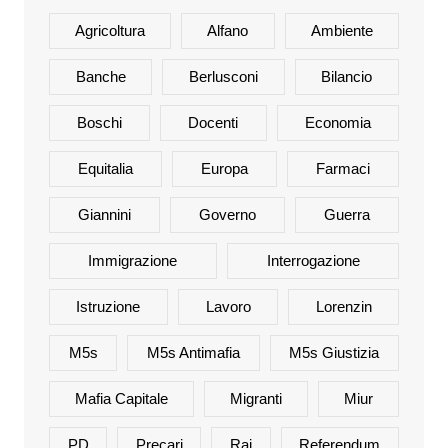
Agricoltura
Alfano
Ambiente
Banche
Berlusconi
Bilancio
Boschi
Docenti
Economia
Equitalia
Europa
Farmaci
Giannini
Governo
Guerra
Immigrazione
Interrogazione
Istruzione
Lavoro
Lorenzin
M5s
M5s Antimafia
M5s Giustizia
Mafia Capitale
Migranti
Miur
PD
Precari
Rai
Referendum