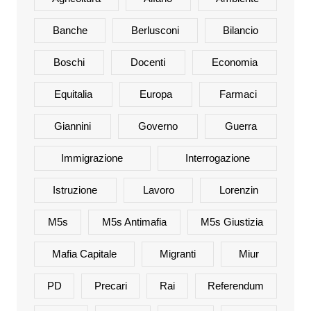
Banche
Berlusconi
Bilancio
Boschi
Docenti
Economia
Equitalia
Europa
Farmaci
Giannini
Governo
Guerra
Immigrazione
Interrogazione
Istruzione
Lavoro
Lorenzin
M5s
M5s Antimafia
M5s Giustizia
Mafia Capitale
Migranti
Miur
PD
Precari
Rai
Referendum