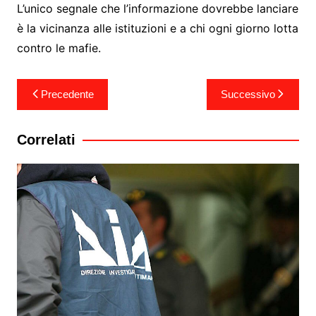
L’unico segnale che l’informazione dovrebbe lanciare
è la vicinanza alle istituzioni e a chi ogni giorno lotta
contro le mafie.
Navigazione
Precedente
Successivo
articoli
Correlati