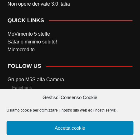
Non opere derivate 3.0 Italia
QUICK LINKS
MoVimento 5 stelle
Salario minimo subito!
Microcredito
FOLLOW US
Gruppo M5S alla Camera
Facebook
Gestisci Consenso Cookie
Twitter
Usiamo cookie per ottimizzare il nostro sito web ed i nostri servizi.
Gruppo M5S al Senato
Facebook
Accetta cookie
Twitter