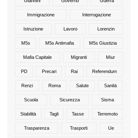
Giannini
Governo
Guerra
Immigrazione
Interrogazione
Istruzione
Lavoro
Lorenzin
M5s
M5s Antimafia
M5s Giustizia
Mafia Capitale
Migranti
Miur
PD
Precari
Rai
Referendum
Renzi
Roma
Salute
Sanità
Scuola
Sicurezza
Sisma
Stabilità
Tagli
Tasse
Terremoto
Trasparenza
Trasporti
Ue