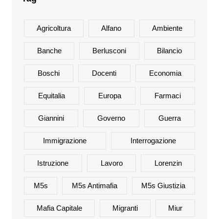
Agricoltura
Alfano
Ambiente
Banche
Berlusconi
Bilancio
Boschi
Docenti
Economia
Equitalia
Europa
Farmaci
Giannini
Governo
Guerra
Immigrazione
Interrogazione
Istruzione
Lavoro
Lorenzin
M5s
M5s Antimafia
M5s Giustizia
Mafia Capitale
Migranti
Miur