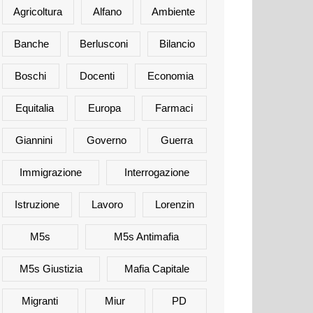
Agricoltura
Alfano
Ambiente
Banche
Berlusconi
Bilancio
Boschi
Docenti
Economia
Equitalia
Europa
Farmaci
Giannini
Governo
Guerra
Immigrazione
Interrogazione
Istruzione
Lavoro
Lorenzin
M5s
M5s Antimafia
M5s Giustizia
Mafia Capitale
Migranti
Miur
PD