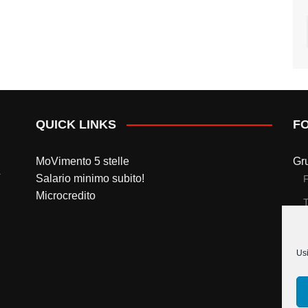
QUICK LINKS
F
MoVimento 5 stelle
Gr
Salario minimo subito!
Microcredito
T
Gr
Usi
T