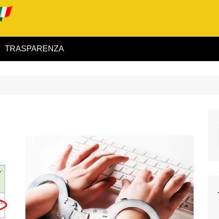
TRASPARENZA
 ed Interno
ità
alimentare
rio
igilanza