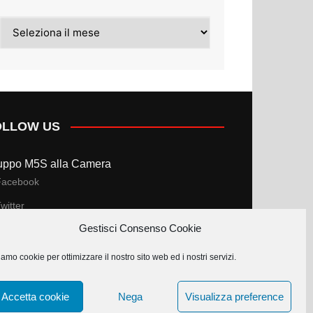
Archivi
OLLOW US
uppo M5S alla Camera
Facebook
witter
Gestisci Consenso Cookie
uppo M5S al Senato
amo cookie per ottimizzare il nostro sito web ed i nostri servizi.
Facebook
witter
Accetta cookie
Nega
Visualizza preference