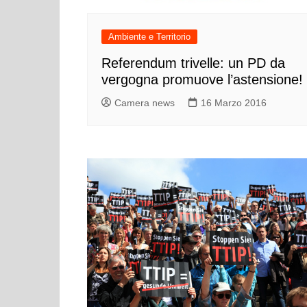
Cultura ed Istruzi
Difesa
Ambiente e Territorio
Eventi
Referendum trivelle: un PD da
Finanze e tesoro
vergogna promuove l’astensione!
Giustizia
Camera news
16 Marzo 2016
Lavori pubblici e T
Lavoro
Politiche europee
Rifiuti