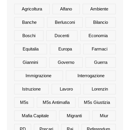
Agricoltura
Alfano
Ambiente
Banche
Berlusconi
Bilancio
Boschi
Docenti
Economia
Equitalia
Europa
Farmaci
Giannini
Governo
Guerra
Immigrazione
Interrogazione
Istruzione
Lavoro
Lorenzin
M5s
M5s Antimafia
M5s Giustizia
Mafia Capitale
Migranti
Miur
PD
Precari
Rai
Referendum