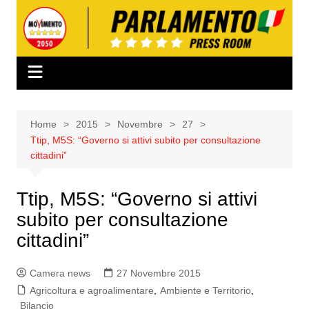
Salta
al
contenuto
Home
2015
Novembre
27
Ttip, M5S: “Governo si attivi subito per consultazione
cittadini”
Ttip, M5S: “Governo si attivi
subito per consultazione
cittadini”
Camera news
27 Novembre 2015
Agricoltura e agroalimentare
,
Ambiente e Territorio
,
Bilancio