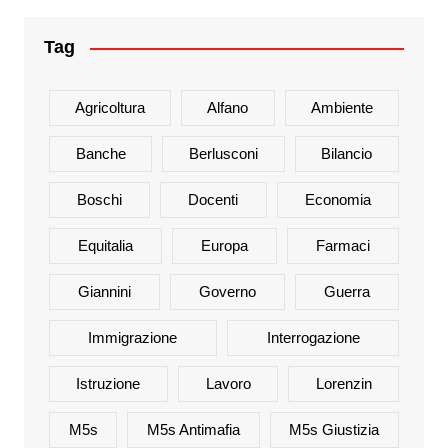
Tag
Agricoltura
Alfano
Ambiente
Banche
Berlusconi
Bilancio
Boschi
Docenti
Economia
Equitalia
Europa
Farmaci
Giannini
Governo
Guerra
Immigrazione
Interrogazione
Istruzione
Lavoro
Lorenzin
M5s
M5s Antimafia
M5s Giustizia