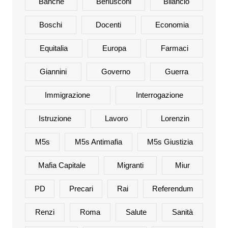
Banche
Berlusconi
Bilancio
Boschi
Docenti
Economia
Equitalia
Europa
Farmaci
Giannini
Governo
Guerra
Immigrazione
Interrogazione
Istruzione
Lavoro
Lorenzin
M5s
M5s Antimafia
M5s Giustizia
Mafia Capitale
Migranti
Miur
PD
Precari
Rai
Referendum
Renzi
Roma
Salute
Sanità