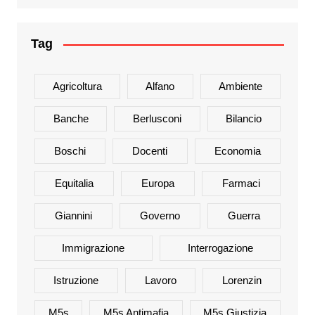
Tag
Agricoltura
Alfano
Ambiente
Banche
Berlusconi
Bilancio
Boschi
Docenti
Economia
Equitalia
Europa
Farmaci
Giannini
Governo
Guerra
Immigrazione
Interrogazione
Istruzione
Lavoro
Lorenzin
M5s
M5s Antimafia
M5s Giustizia