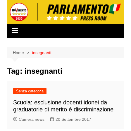
Salta
al
contenuto
Home
insegnanti
Tag:
insegnanti
Senza categoria
Scuola: esclusione docenti idonei da
graduatorie di merito è discriminazione
Camera news
20 Settembre 2017