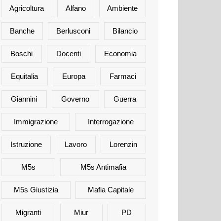
Agricoltura
Alfano
Ambiente
Banche
Berlusconi
Bilancio
Boschi
Docenti
Economia
Equitalia
Europa
Farmaci
Giannini
Governo
Guerra
Immigrazione
Interrogazione
Istruzione
Lavoro
Lorenzin
M5s
M5s Antimafia
M5s Giustizia
Mafia Capitale
Migranti
Miur
PD