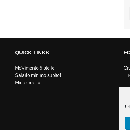
QUICK LINKS
F
MoVimento 5 stelle
Gr
Salario minimo subito!
Microcredito
T
Gr
Usi
T