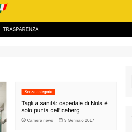
TRASPARENZA
 ed Interno
ità
alimentare
rio
Senza categoria
Tagli a sanità: ospedale di Nola è
solo punta dell’iceberg
igilanza
Camera news
9 Gennaio 2017