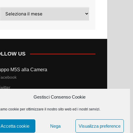
Archivi
OLLOW US
uppo M5S alla Camera
Facebook
witter
Gestisci Consenso Cookie
uppo M5S al Senato
amo cookie per ottimizzare il nostro sito web ed i nostri servizi.
Facebook
witter
Accetta cookie
Nega
Visualizza preference