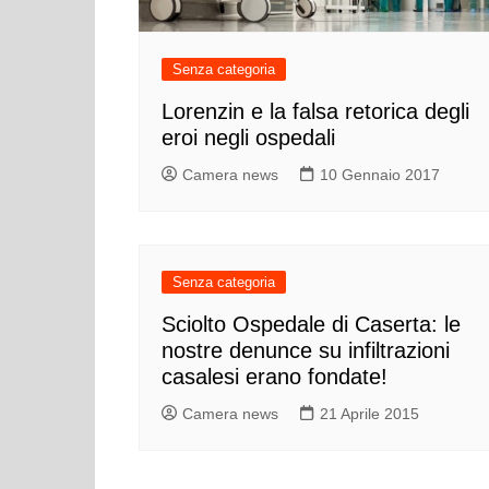
Cultura ed Istruzi
Difesa
Senza categoria
Eventi
Lorenzin e la falsa retorica degli
Finanze e tesoro
eroi negli ospedali
Giustizia
Camera news
10 Gennaio 2017
Lavori pubblici e T
Lavoro
Politiche europee
Senza categoria
Rifiuti
Sciolto Ospedale di Caserta: le
nostre denunce su infiltrazioni
casalesi erano fondate!
Camera news
21 Aprile 2015