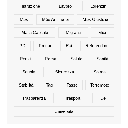
Istruzione
Lavoro
Lorenzin
M5s
M5s Antimafia
M5s Giustizia
Mafia Capitale
Migranti
Miur
PD
Precari
Rai
Referendum
Renzi
Roma
Salute
Sanità
Scuola
Sicurezza
Sisma
Stabilità
Tagli
Tasse
Terremoto
Trasparenza
Trasporti
Ue
Università