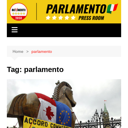
Salta
al
contenuto
Home
parlamento
Tag:
parlamento