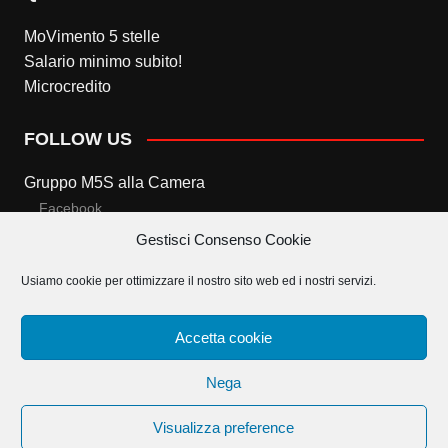
MoVimento 5 stelle
Salario minimo subito!
Microcredito
FOLLOW US
Gruppo M5S alla Camera
Facebook
Gestisci Consenso Cookie
Twitter
Usiamo cookie per ottimizzare il nostro sito web ed i nostri servizi.
Gruppo M5S al Senato
Facebook
Accetta cookie
Twitter
Nega
Visualizza preference