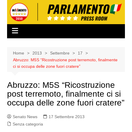
Salta
al
contenuto
Home
2013
Settembre
17
Abruzzo: M5S “Ricostruzione post terremoto, finalmente
ci si occupa delle zone fuori cratere”
Abruzzo: M5S “Ricostruzione
post terremoto, finalmente ci si
occupa delle zone fuori cratere”
Senato News
17 Settembre 2013
Senza categoria