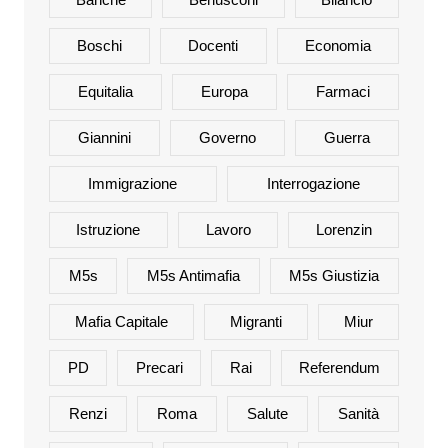
Boschi
Docenti
Economia
Equitalia
Europa
Farmaci
Giannini
Governo
Guerra
Immigrazione
Interrogazione
Istruzione
Lavoro
Lorenzin
M5s
M5s Antimafia
M5s Giustizia
Mafia Capitale
Migranti
Miur
PD
Precari
Rai
Referendum
Renzi
Roma
Salute
Sanità