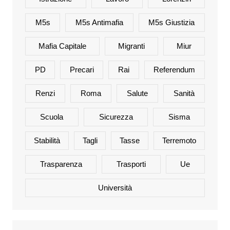
M5s
M5s Antimafia
M5s Giustizia
Mafia Capitale
Migranti
Miur
PD
Precari
Rai
Referendum
Renzi
Roma
Salute
Sanità
Scuola
Sicurezza
Sisma
Stabilità
Tagli
Tasse
Terremoto
Trasparenza
Trasporti
Ue
Università