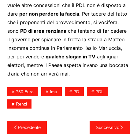
vuole altre concessioni che il PDL non è disposto a
dare
per non perdere la faccia
. Per tacere del fatto
che i proponenti del provvedimento, si vocifera,
sono
PD di area renziana
che tentano di far cadere
il governo per spianare in fretta la strada a Matteo.
Insomma continua in Parlamento l’asilo Mariuccia,
per poi vendere
qualche slogan in TV
agli ignari
elettori, mentre il Paese aspetta invano una boccata
d’aria che non arriverà mai.
750 Euro
Imu
PD
PDL
Renzi
Navigazione
Precedente
Successivo
articoli