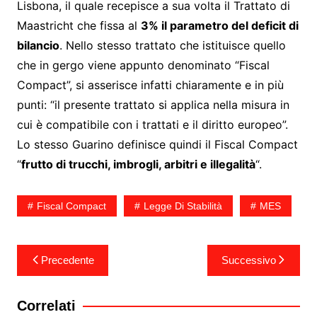
Lisbona, il quale recepisce a sua volta il Trattato di
Maastricht che fissa al
3% il parametro del deficit di
bilancio
. Nello stesso trattato che istituisce quello
che in gergo viene appunto denominato “Fiscal
Compact”, si asserisce infatti chiaramente e in più
punti: “il presente trattato si applica nella misura in
cui è compatibile con i trattati e il diritto europeo”.
Lo stesso Guarino definisce quindi il Fiscal Compact
“
frutto di trucchi, imbrogli, arbitri e illegalità
“.
Fiscal Compact
Legge Di Stabilità
MES
Navigazione
Precedente
Successivo
articoli
Correlati