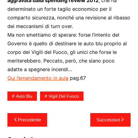
aggravata dalla spending review 2012
, che ha
determinato un forte taglio economico per il
comparto sicurezza, nonché una revisione al ribasso
dei meccanismi di turn over.
Ma non smettiamo di sperare: forse l’intento del
Governo è quello di destinare le auto blu proprio al
corpo dei Vigili del Fuoco, gli unici che forse le
meriterebbero. Peccato, però, che siano poco
adatte a spegnere incendi…
Qui l’emendamento in aula
pag.67
Auto Blu
Vigili Del Fuoco
Navigazione
Precedente
Successivo
articoli