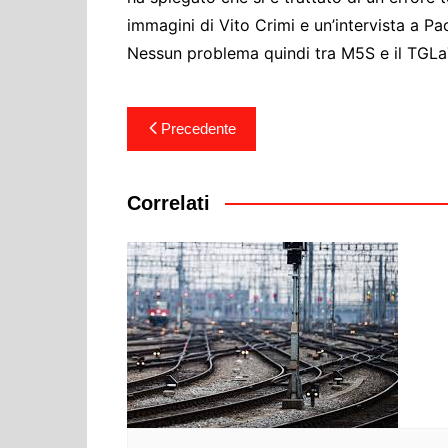
Cultura ed Istruzi
immagini di Vito Crimi e un’intervista a Pa
Difesa
Nessun problema quindi tra M5S e il TGLa7:
Eventi
Finanze e tesoro
Navigazione
Precedente
Giustizia
articoli
Lavori pubblici e T
Correlati
Lavoro
Politiche europee
Rifiuti