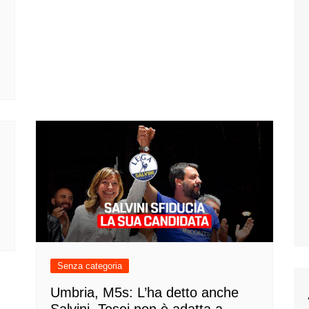
Senza categoria
Umbria, M5s: L’ha detto anche