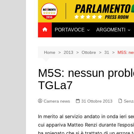
Salta
al
contenuto
PORTAVOCE
ARGOMENTI
CAMERA
Aff. Costituzionali
SENATO
Affari esteri
Home
2013
Ottobre
31
M5S: ne
Affari sociali e San
M5S: nessun probl
Agricoltura e agro
TGLa7
Ambiente e Territo
Antimafia
Camera news
31 Ottobre 2013
Attività produttive
Senz
Bilancio
In merito al servizio andato in onda ieri se
Comunicazioni e V
cui appariva Matteo Renzi durante l’esposi
Rai
ha spiegato che si è trattato di un errore 