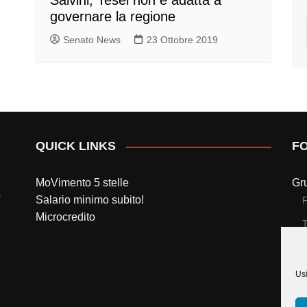
Salvini, Tesei non è adatta a
governare la regione
Senato News
23 Ottobre 2019
QUICK LINKS
F
MoVimento 5 stelle
Gr
Salario minimo subito!
Microcredito
T
Gr
Usi
T