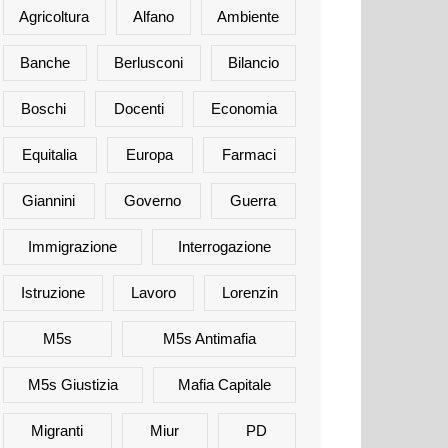
Agricoltura
Alfano
Ambiente
Banche
Berlusconi
Bilancio
Boschi
Docenti
Economia
Equitalia
Europa
Farmaci
Giannini
Governo
Guerra
Immigrazione
Interrogazione
Istruzione
Lavoro
Lorenzin
M5s
M5s Antimafia
M5s Giustizia
Mafia Capitale
Migranti
Miur
PD