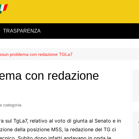
TRASPARENZA
 ed Interno
ssun problema con redazione TGLa7
ità
ema con redazione
alimentare
rio
a categoria
ra sul TgLa7, relativo al voto di giunta al Senato e in
igilanza
zione della posizione M5S, la redazione del TG ci
tecnico. Subito dopo infatti andavano in onda le