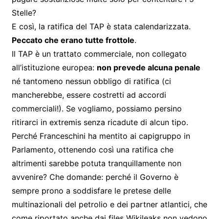
Stelle?
E così, la ratifica del TAP è stata calendarizzata.
Peccato che erano tutte frottole
.
Il TAP è un trattato commerciale, non collegato
all’istituzione europea:
non prevede alcuna penale
né tantomeno nessun obbligo di ratifica (ci
mancherebbe, essere costretti ad accordi
commerciali!). Se vogliamo, possiamo persino
ritirarci in extremis senza ricadute di alcun tipo.
Perché Franceschini ha mentito ai capigruppo in
Parlamento, ottenendo così una ratifica che
altrimenti sarebbe potuta tranquillamente non
avvenire? Che domande: perché il Governo è
sempre prono a soddisfare le pretese delle
multinazionali del petrolio e dei partner atlantici, che
come riportato anche dai files Wikileaks non vedono