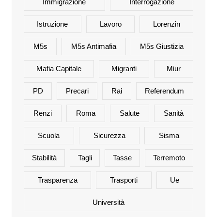
Immigrazione
Interrogazione
Istruzione
Lavoro
Lorenzin
M5s
M5s Antimafia
M5s Giustizia
Mafia Capitale
Migranti
Miur
PD
Precari
Rai
Referendum
Renzi
Roma
Salute
Sanità
Scuola
Sicurezza
Sisma
Stabilità
Tagli
Tasse
Terremoto
Trasparenza
Trasporti
Ue
Università