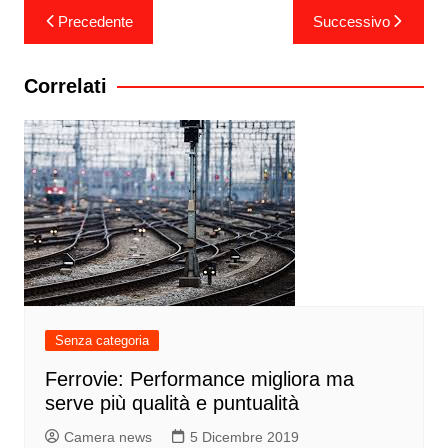
Navigazione
Precedente
Successivo
articoli
Correlati
Senza categoria
Ferrovie: Performance migliora ma
serve più qualità e puntualità
Camera news
5 Dicembre 2019