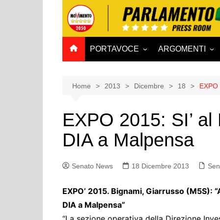
Salta
al
contenuto
PORTAVOCE
ARGOMENTI
CAMERA
Aff. Costituzionali
SENATO
Affari esteri
Home
2013
Dicembre
18
EXPO 2
Affari sociali e San
EXPO 2015: SI’ al 
Agricoltura e agro
DIA a Malpensa
Ambiente e Territo
Antimafia
Senato News
18 Dicembre 2013
Attività produttive
Sen
Bilancio
EXPO’ 2015. Bignami, Giarrusso (M5S):
Comunicazioni e V
DIA a Malpensa”
Rai
“La sezione operativa della Direzione Inve