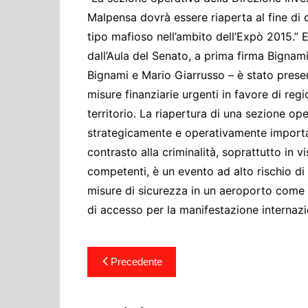
Cultura ed Istruzi
Malpensa dovrà essere riaperta al fine di co
Difesa
tipo mafioso nell’ambito dell’Expò 2015.
Eventi
dall’Aula del Senato, a prima firma Bigna
Finanze e tesoro
Bignami e Mario Giarrusso – è stato prese
misure finanziarie urgenti in favore di regio
Giustizia
territorio. La riapertura di una sezione ope
Lavori pubblici e T
strategicamente e operativamente importan
Lavoro
contrasto alla criminalità, soprattutto in 
Politiche europee
competenti, è un evento ad alto rischio di 
Rifiuti
misure di sicurezza in un aeroporto come q
di accesso per la manifestazione internazi
Navigazione
Precedente
articoli