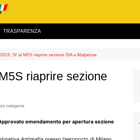
TRASPARENZA
 ed Interno
015: SI’ al M5S riaprire sezione DIA a Malpensa
ità
M5S riaprire sezione
alimentare
rio
za categoria
 “Approvato emendamento per apertura sezione
igilanza
stigativa Antimafia presso l’aeroporto di Milano