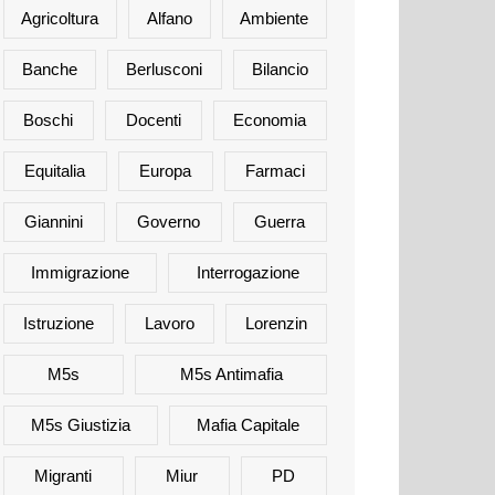
Agricoltura
Alfano
Ambiente
Banche
Berlusconi
Bilancio
Boschi
Docenti
Economia
Equitalia
Europa
Farmaci
Giannini
Governo
Guerra
Immigrazione
Interrogazione
Istruzione
Lavoro
Lorenzin
M5s
M5s Antimafia
M5s Giustizia
Mafia Capitale
Migranti
Miur
PD