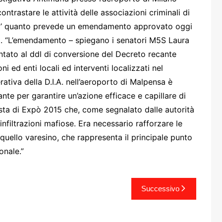
one
ntrastare le attività delle associazioni criminali di
” E’ quanto prevede un emendamento approvato oggi
mi. “L’emendamento – spiegano i senatori M5S Laura
ntato al ddl di conversione del Decreto recante
ni ed enti locali ed interventi localizzati nel
rativa della D.I.A. nell’aeroporto di Malpensa è
rasporti
te per garantire un’azione efficace e capillare di
vista di Expò 2015 che, come segnalato dalle autorità
infiltrazioni mafiose. Era necessario rafforzare le
uello varesino, che rappresenta il principale punto
onale.”
Successivo