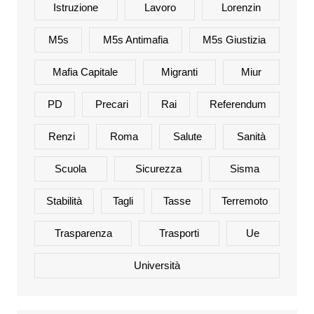
Istruzione
Lavoro
Lorenzin
M5s
M5s Antimafia
M5s Giustizia
Mafia Capitale
Migranti
Miur
PD
Precari
Rai
Referendum
Renzi
Roma
Salute
Sanità
Scuola
Sicurezza
Sisma
Stabilità
Tagli
Tasse
Terremoto
Trasparenza
Trasporti
Ue
Università