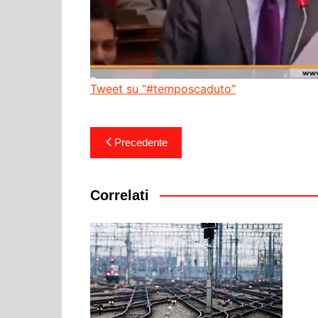
Tweet su “#temposcaduto”
Navigazione
Precedente
articoli
Correlati