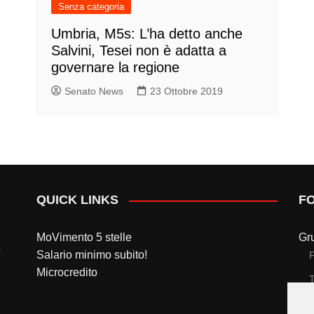
Senza categoria
Umbria, M5s: L’ha detto anche
Salvini, Tesei non è adatta a
governare la regione
Senato News
23 Ottobre 2019
QUICK LINKS
F
MoVimento 5 stelle
Gr
Salario minimo subito!
Microcredito
T