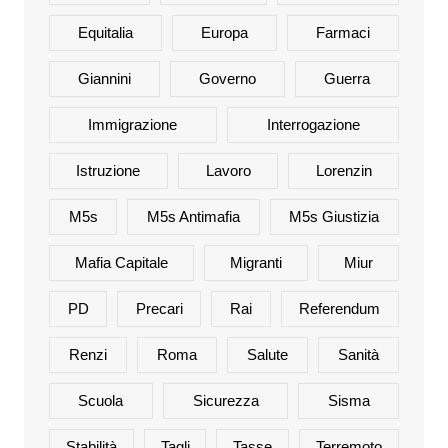
Equitalia
Europa
Farmaci
Giannini
Governo
Guerra
Immigrazione
Interrogazione
Istruzione
Lavoro
Lorenzin
M5s
M5s Antimafia
M5s Giustizia
Mafia Capitale
Migranti
Miur
PD
Precari
Rai
Referendum
Renzi
Roma
Salute
Sanità
Scuola
Sicurezza
Sisma
Stabilità
Tagli
Tasse
Terremoto