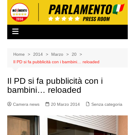
Salta
al
contenuto
Home
2014
Marzo
20
Il PD si fa pubblicità con i bambini… reloaded
Il PD si fa pubblicità con i
bambini… reloaded
Camera news
20 Marzo 2014
Senza categoria