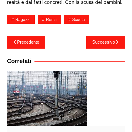
realtà e dai fatti concreti. Con la scusa dei bambini.
Ragazzi
Renzi
Scuola
Navigazione
Precedente
Successivo
articoli
Correlati