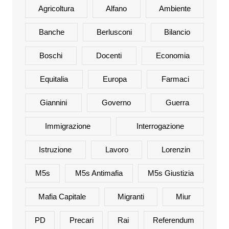
Agricoltura
Alfano
Ambiente
Banche
Berlusconi
Bilancio
Boschi
Docenti
Economia
Equitalia
Europa
Farmaci
Giannini
Governo
Guerra
Immigrazione
Interrogazione
Istruzione
Lavoro
Lorenzin
M5s
M5s Antimafia
M5s Giustizia
Mafia Capitale
Migranti
Miur
PD
Precari
Rai
Referendum