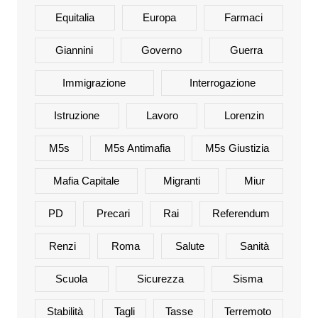
Equitalia
Europa
Farmaci
Giannini
Governo
Guerra
Immigrazione
Interrogazione
Istruzione
Lavoro
Lorenzin
M5s
M5s Antimafia
M5s Giustizia
Mafia Capitale
Migranti
Miur
PD
Precari
Rai
Referendum
Renzi
Roma
Salute
Sanità
Scuola
Sicurezza
Sisma
Stabilità
Tagli
Tasse
Terremoto