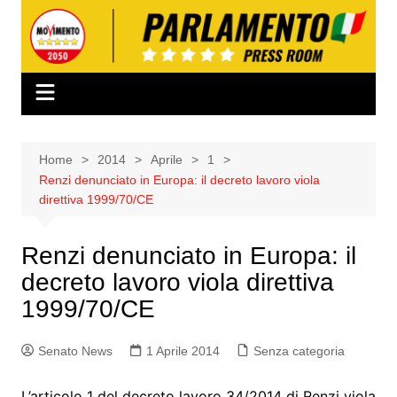
Salta
al
contenuto
Home
2014
Aprile
1
Renzi denunciato in Europa: il decreto lavoro viola
direttiva 1999/70/CE
Renzi denunciato in Europa: il
decreto lavoro viola direttiva
1999/70/CE
Senato News
1 Aprile 2014
Senza categoria
L’articolo 1 del decreto lavoro 34/2014 di Renzi viola