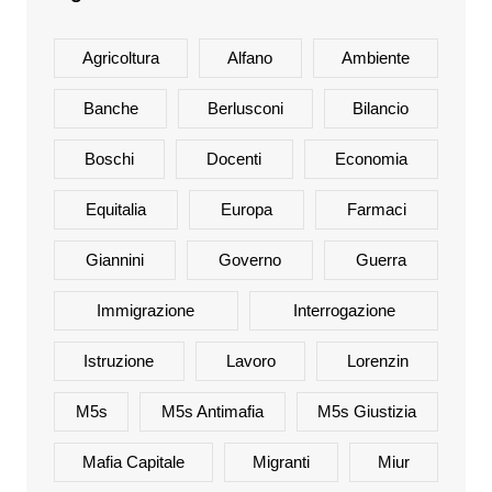
Agricoltura
Alfano
Ambiente
Banche
Berlusconi
Bilancio
Boschi
Docenti
Economia
Equitalia
Europa
Farmaci
Giannini
Governo
Guerra
Immigrazione
Interrogazione
Istruzione
Lavoro
Lorenzin
M5s
M5s Antimafia
M5s Giustizia
Mafia Capitale
Migranti
Miur