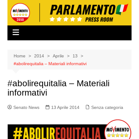
Salta
al
contenuto
Home
2014
Aprile
13
#abolirequitalia – Materiali informativi
#abolirequitalia – Materiali
informativi
Senato News
13 Aprile 2014
Senza categoria