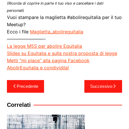
(Ricorda di coprire in parte il tuo viso e cancellare i dati
personali)
Vuoi stampare la maglietta #abolirequitalia per il tuo
Meetup?
Ecco i file
Maglietta_abolirequitalia
————————-
La legge M5S per abolire Equitalia
Slides su Equitalia e sulla nostra proposta di legge
Metti “mi piace” alla pagina Facebook
AbolirEquitalia e condividila!
Navigazione
Precedente
Successivo
articoli
Correlati