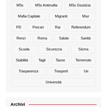
M5s
M5s Antimafia
M5s Giustizia
Mafia Capitale
Migranti
Miur
PD
Precari
Rai
Referendum
Renzi
Roma
Salute
Sanità
Scuola
Sicurezza
Sisma
Stabilità
Tagli
Tasse
Terremoto
Trasparenza
Trasporti
Ue
Università
Archivi