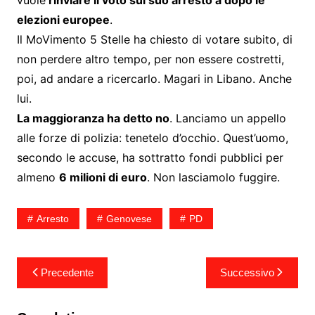
elezioni europee
.
Il MoVimento 5 Stelle ha chiesto di votare subito, di
non perdere altro tempo, per non essere costretti,
poi, ad andare a ricercarlo. Magari in Libano. Anche
lui.
La maggioranza ha detto no
. Lanciamo un appello
alle forze di polizia: tenetelo d’occhio. Quest’uomo,
secondo le accuse, ha sottratto fondi pubblici per
almeno
6 milioni di euro
. Non lasciamolo fuggire.
Arresto
Genovese
PD
Navigazione
Precedente
Successivo
articoli