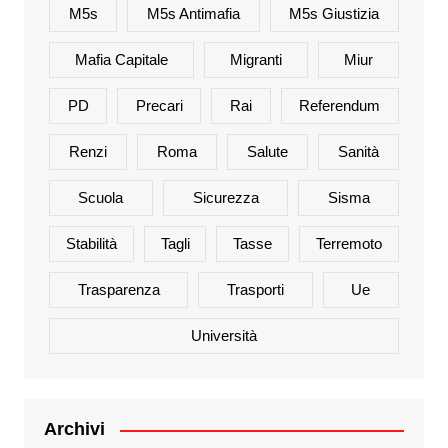
M5s
M5s Antimafia
M5s Giustizia
Mafia Capitale
Migranti
Miur
PD
Precari
Rai
Referendum
Renzi
Roma
Salute
Sanità
Scuola
Sicurezza
Sisma
Stabilità
Tagli
Tasse
Terremoto
Trasparenza
Trasporti
Ue
Università
Archivi