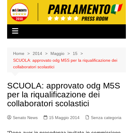
Salta
al
contenuto
Home
2014
Maggio
15
SCUOLA: approvato odg M5S per la riqualificazione dei
collaboratori scolastici
SCUOLA: approvato odg M5S
per la riqualificazione dei
collaboratori scolastici
Senato News
15 Maggio 2014
Senza categoria
“Dopo aver in precedenza invitato in commissione