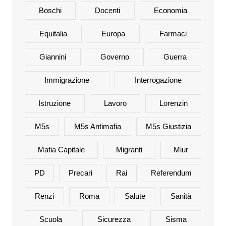
Boschi
Docenti
Economia
Equitalia
Europa
Farmaci
Giannini
Governo
Guerra
Immigrazione
Interrogazione
Istruzione
Lavoro
Lorenzin
M5s
M5s Antimafia
M5s Giustizia
Mafia Capitale
Migranti
Miur
PD
Precari
Rai
Referendum
Renzi
Roma
Salute
Sanità
Scuola
Sicurezza
Sisma