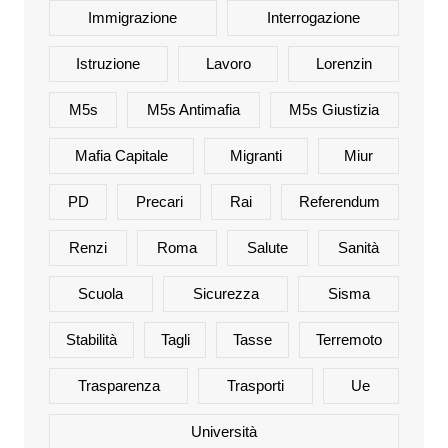
Immigrazione
Interrogazione
Istruzione
Lavoro
Lorenzin
M5s
M5s Antimafia
M5s Giustizia
Mafia Capitale
Migranti
Miur
PD
Precari
Rai
Referendum
Renzi
Roma
Salute
Sanità
Scuola
Sicurezza
Sisma
Stabilità
Tagli
Tasse
Terremoto
Trasparenza
Trasporti
Ue
Università