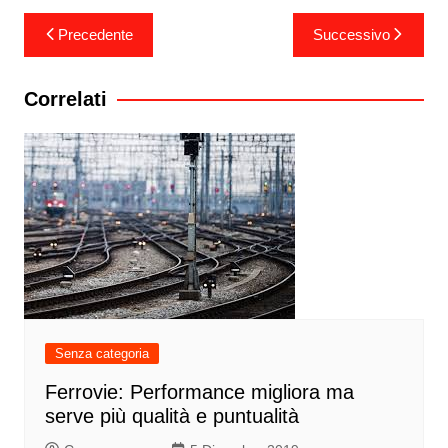
Navigazione
Precedente
Successivo
articoli
Correlati
Senza categoria
Ferrovie: Performance migliora ma
serve più qualità e puntualità