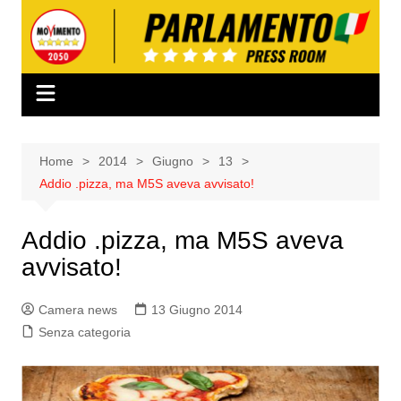
Salta
al
contenuto
Home
2014
Giugno
13
Addio .pizza, ma M5S aveva avvisato!
Addio .pizza, ma M5S aveva
avvisato!
Camera news
13 Giugno 2014
Senza categoria