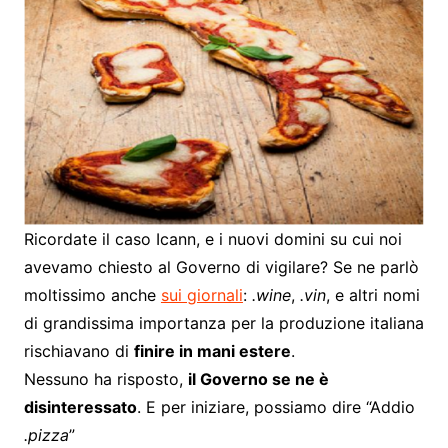
Ricordate il caso Icann, e i nuovi domini su cui noi
avevamo chiesto al Governo di vigilare? Se ne parlò
moltissimo anche
sui giornali
:
.wine
,
.vin
, e altri nomi
di grandissima importanza per la produzione italiana
rischiavano di
finire in mani estere
.
Nessuno ha risposto,
il Governo se ne è
disinteressato
. E per iniziare, possiamo dire “Addio
.pizza
”