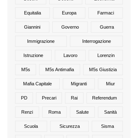
Equitalia
Europa
Farmaci
Giannini
Governo
Guerra
Immigrazione
Interrogazione
Istruzione
Lavoro
Lorenzin
M5s
M5s Antimafia
M5s Giustizia
Mafia Capitale
Migranti
Miur
PD
Precari
Rai
Referendum
Renzi
Roma
Salute
Sanità
Scuola
Sicurezza
Sisma