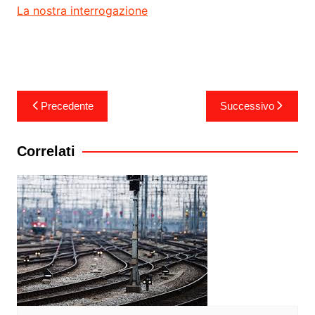
La nostra interrogazione
Navigazione
Precedente
Successivo
articoli
Correlati