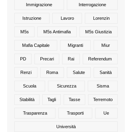
Immigrazione
Interrogazione
Istruzione
Lavoro
Lorenzin
M5s
M5s Antimafia
M5s Giustizia
Mafia Capitale
Migranti
Miur
PD
Precari
Rai
Referendum
Renzi
Roma
Salute
Sanità
Scuola
Sicurezza
Sisma
Stabilità
Tagli
Tasse
Terremoto
Trasparenza
Trasporti
Ue
Università