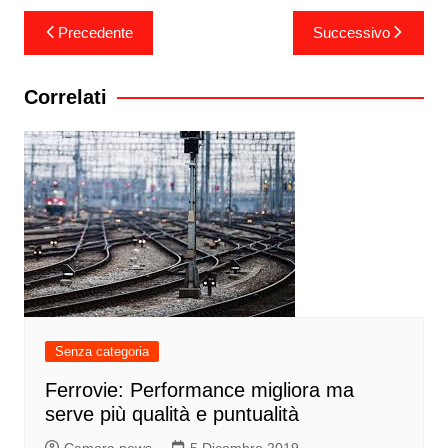
Navigazione
Precedente
Successivo
articoli
Correlati
Senza categoria
Ferrovie: Performance migliora ma
serve più qualità e puntualità