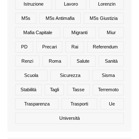
Istruzione
Lavoro
Lorenzin
M5s
M5s Antimafia
M5s Giustizia
Mafia Capitale
Migranti
Miur
PD
Precari
Rai
Referendum
Renzi
Roma
Salute
Sanità
Scuola
Sicurezza
Sisma
Stabilità
Tagli
Tasse
Terremoto
Trasparenza
Trasporti
Ue
Università