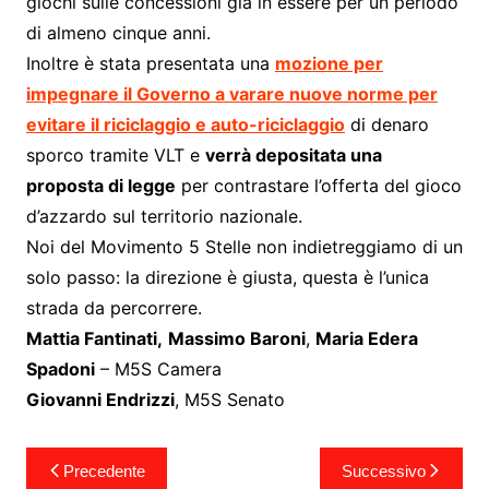
giochi sulle concessioni già in essere per un periodo
di almeno cinque anni.
Inoltre è stata presentata una
mozione per
impegnare il Governo a varare nuove norme per
evitare il riciclaggio e auto-riciclaggio
di denaro
sporco tramite VLT e
verrà depositata una
proposta di legge
per contrastare l’offerta del gioco
d’azzardo sul territorio nazionale.
Noi del Movimento 5 Stelle non indietreggiamo di un
solo passo: la direzione è giusta, questa è l’unica
strada da percorrere.
Mattia Fantinati,
Massimo Baroni
,
Maria Edera
Spadoni
– M5S Camera
Giovanni Endrizzi
, M5S Senato
Navigazione
Precedente
Successivo