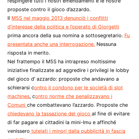
respingere tutti i nostri emendamenti e le nostre
proposte contro il gioco d’azzardo.
Il
M5S nel maggio 2013 denunciò i conflitti
d’interesse della politica e l’operato di Giorgetti
prima ancora della sua nomina a sottosegretario.
Fu
presentata anche una interrogazione.
Nessuna
risposta in merito.
Nel frattempo il M5S ha intrapreso moltissime
iniziative finalizzate ad aggredire i privilegi le lobby
del gioco d’ azzardo: proposte che andavano a
schierarsi c
ontro il condono per le società di slot
machines
, c
ontro norme che penalizzavano i
Comuni
che combattevano l’azzardo. Proposte che
chiedevano la tassazione del gioco
al fine di evitare
di far pagare ai cittadini la mini-Imu e affinché
venissero
tutelati i minori dalla pubblicità in fascia