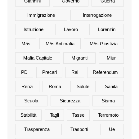
Giannini
Governo
Guerra
Immigrazione
Interrogazione
Istruzione
Lavoro
Lorenzin
M5s
M5s Antimafia
M5s Giustizia
Mafia Capitale
Migranti
Miur
PD
Precari
Rai
Referendum
Renzi
Roma
Salute
Sanità
Scuola
Sicurezza
Sisma
Stabilità
Tagli
Tasse
Terremoto
Trasparenza
Trasporti
Ue