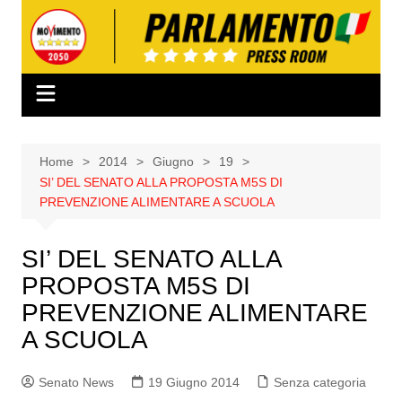
Salta
al
contenuto
Home
2014
Giugno
19
SI’ DEL SENATO ALLA PROPOSTA M5S DI
PREVENZIONE ALIMENTARE A SCUOLA
SI’ DEL SENATO ALLA
PROPOSTA M5S DI
PREVENZIONE ALIMENTARE
A SCUOLA
Senato News
19 Giugno 2014
Senza categoria