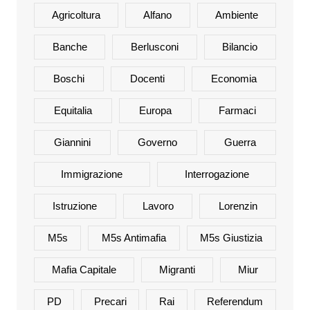
Agricoltura
Alfano
Ambiente
Banche
Berlusconi
Bilancio
Boschi
Docenti
Economia
Equitalia
Europa
Farmaci
Giannini
Governo
Guerra
Immigrazione
Interrogazione
Istruzione
Lavoro
Lorenzin
M5s
M5s Antimafia
M5s Giustizia
Mafia Capitale
Migranti
Miur
PD
Precari
Rai
Referendum