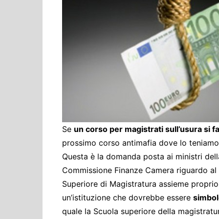
Cultura ed Istruzi
Difesa
Eventi
Finanze e tesoro
Giustizia
Lavori pubblici e T
Lavoro
Politiche europee
Se
un corso per magistrati sull’usura si f
Rifiuti
prossimo corso antimafia dove lo teniamo
Questa è la domanda posta ai ministri del
Commissione Finanze Camera riguardo al
Superiore di Magistratura assieme propri
un’istituzione che dovrebbe essere
simbolo
quale la Scuola superiore della magistratu