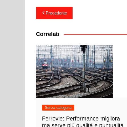
Navigazione
Precedente
articoli
Correlati
Senza categoria
Ferrovie: Performance migliora
ma serve più qualità e puntualità