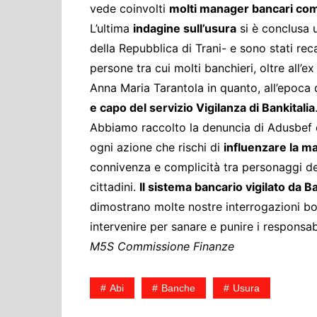
vede coinvolti
molti manager bancari come
L’ultima
indagine sull’usura
si è conclusa 
della Repubblica di Trani- e sono stati reca
persone tra cui molti banchieri, oltre all’
Anna Maria Tarantola in quanto, all’epoca 
e capo del servizio Vigilanza di Bankitalia
Abbiamo raccolto la denuncia di Adusbef e
ogni azione che rischi di
influenzare la m
connivenza e complicità tra personaggi dell
cittadini.
Il sistema bancario vigilato da 
dimostrano molte nostre interrogazioni bo
intervenire per sanare e punire i responsab
M5S Commissione Finanze
Abi
Banche
Usura