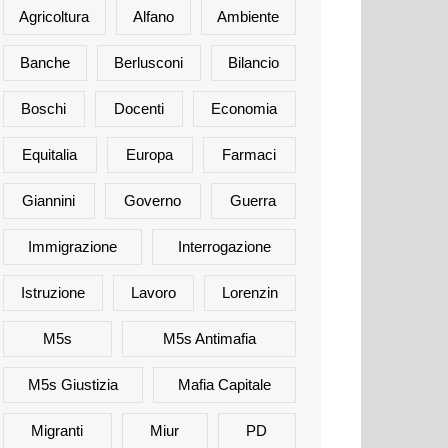
Agricoltura
Alfano
Ambiente
Banche
Berlusconi
Bilancio
Boschi
Docenti
Economia
Equitalia
Europa
Farmaci
Giannini
Governo
Guerra
Immigrazione
Interrogazione
Istruzione
Lavoro
Lorenzin
M5s
M5s Antimafia
M5s Giustizia
Mafia Capitale
Migranti
Miur
PD