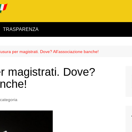
TRASPARENZA
 ed Interno
’usura per magistrati. Dove? All’associazione banche!
ità
er magistrati. Dove?
alimentare
anche!
rio
categoria
igilanza