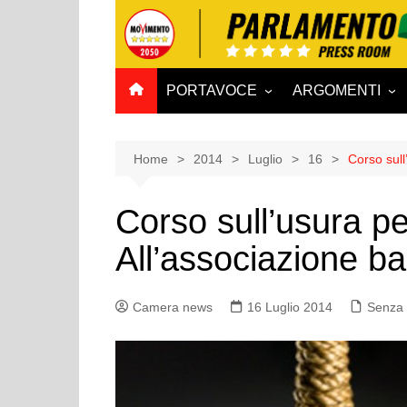
Salta
al
contenuto
PORTAVOCE
ARGOMENTI
CAMERA
Aff. Costituzionali
SENATO
Affari esteri
Home
2014
Luglio
16
Corso sull
Affari sociali e San
Corso sull’usura p
Agricoltura e agro
All’associazione b
Ambiente e Territo
Antimafia
Camera news
16 Luglio 2014
Attività produttive
Senza 
Bilancio
Comunicazioni e V
Rai