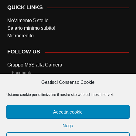
QUICK LINKS
MoVimento 5 stelle
Salario minimo subito!
Microcredito
FOLLOW US
Gruppo M5S alla Camera
Facebook
Gestisci Consenso Cookie
Twitter
Usiamo cookie per ottimizzare il nostro sito web ed i nostri servizi.
Gruppo M5S al Senato
Facebook
Accetta cookie
Twitter
Nega