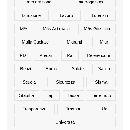
Immigrazione
Interrogazione
Istruzione
Lavoro
Lorenzin
M5s
M5s Antimafia
M5s Giustizia
Mafia Capitale
Migranti
Miur
PD
Precari
Rai
Referendum
Renzi
Roma
Salute
Sanità
Scuola
Sicurezza
Sisma
Stabilità
Tagli
Tasse
Terremoto
Trasparenza
Trasporti
Ue
Università