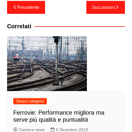
Navigazione
Precedente
Successivo
articoli
Correlati
Senza categoria
Ferrovie: Performance migliora ma
serve più qualità e puntualità
Camera news
5 Dicembre 2019