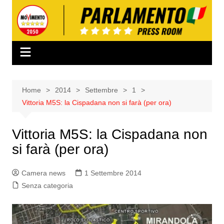
Salta
al
contenuto
Home
2014
Settembre
1
Vittoria M5S: la Cispadana non si farà (per ora)
Vittoria M5S: la Cispadana non
si farà (per ora)
Camera news
1 Settembre 2014
Senza categoria