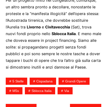
Per un progetto finito nel congelatore, comunque,
un altro sembra pronto a decollare, nonostante le
proteste e la “manifesta illogicità” dell’opera stessa:
l’Autostrada tirrenica, che dovrebbe sostituire
l’Aurelia tra
Livorno
e
Civitavecchia
(Sat), trova
nuovi fondi proprio nello
Sblocca Italia
. E meno male
che doveva essere in project financing. Siamo alle
solite: si propagandano progetti senza fondi
pubblici e poi sono sempre le nostre tasche a dover
tappare i buchi di opere che tra l’altro già sulla carta
si dimostrano inutili e anzi dannose al Paese.
5 Stelle
Cispadana
Grandi Opere
M5s
Sblocca Italia
Via