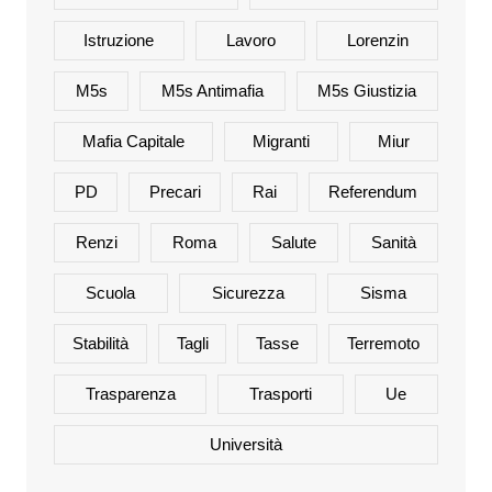
Istruzione
Lavoro
Lorenzin
M5s
M5s Antimafia
M5s Giustizia
Mafia Capitale
Migranti
Miur
PD
Precari
Rai
Referendum
Renzi
Roma
Salute
Sanità
Scuola
Sicurezza
Sisma
Stabilità
Tagli
Tasse
Terremoto
Trasparenza
Trasporti
Ue
Università