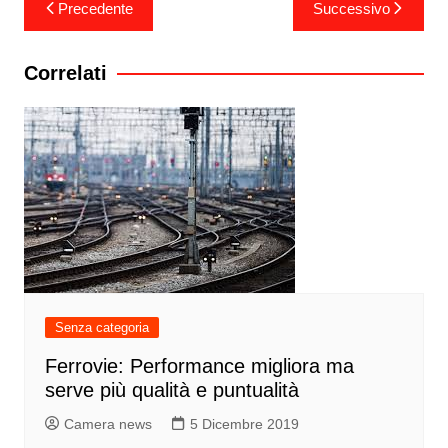
Navigazione
Precedente
Successivo
articoli
Correlati
Senza categoria
Ferrovie: Performance migliora ma
serve più qualità e puntualità
Camera news
5 Dicembre 2019