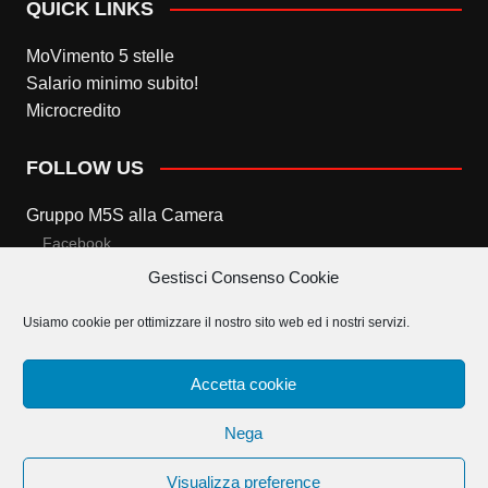
QUICK LINKS
MoVimento 5 stelle
Salario minimo subito!
Microcredito
FOLLOW US
Gruppo M5S alla Camera
Facebook
Gestisci Consenso Cookie
Twitter
Usiamo cookie per ottimizzare il nostro sito web ed i nostri servizi.
Gruppo M5S al Senato
Facebook
Accetta cookie
Twitter
Nega
Visualizza preference