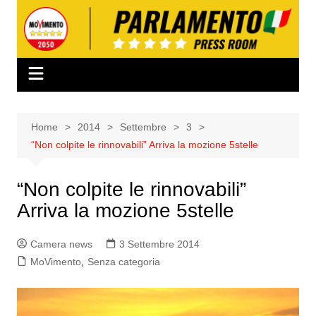
Salta
al
contenuto
Home
2014
Settembre
3
“Non colpite le rinnovabili” Arriva la mozione 5stelle
“Non colpite le rinnovabili”
Arriva la mozione 5stelle
Camera news
3 Settembre 2014
MoVimento
,
Senza categoria