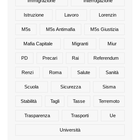
Immigrazione
Interrogazione
Istruzione
Lavoro
Lorenzin
M5s
M5s Antimafia
M5s Giustizia
Mafia Capitale
Migranti
Miur
PD
Precari
Rai
Referendum
Renzi
Roma
Salute
Sanità
Scuola
Sicurezza
Sisma
Stabilità
Tagli
Tasse
Terremoto
Trasparenza
Trasporti
Ue
Università