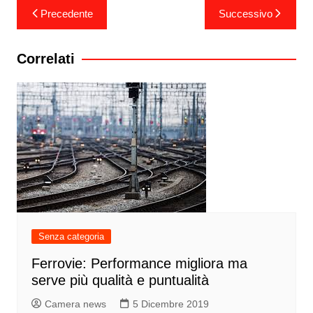
Navigazione
Precedente
Successivo
articoli
Correlati
Senza categoria
Ferrovie: Performance migliora ma
serve più qualità e puntualità
Camera news
5 Dicembre 2019