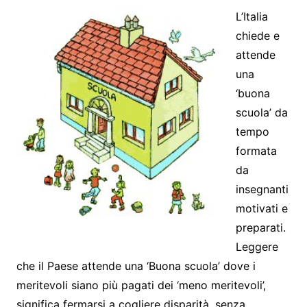
L’Italia
chiede e
attende
una
‘buona
scuola’ da
tempo
formata
da
insegnanti
motivati e
preparati.
Leggere
che il Paese attende una ‘Buona scuola’ dove i
meritevoli siano più pagati dei ‘meno meritevoli’,
significa fermarsi a cogliere disparità, senza