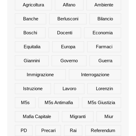
Agricoltura
Alfano
Ambiente
Banche
Berlusconi
Bilancio
Boschi
Docenti
Economia
Equitalia
Europa
Farmaci
Giannini
Governo
Guerra
Immigrazione
Interrogazione
Istruzione
Lavoro
Lorenzin
M5s
M5s Antimafia
M5s Giustizia
Mafia Capitale
Migranti
Miur
PD
Precari
Rai
Referendum