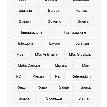
Equitalia
Europa
Farmaci
Giannini
Governo
Guerra
Immigrazione
Interrogazione
Istruzione
Lavoro
Lorenzin
M5s
M5s Antimafia
M5s Giustizia
Mafia Capitale
Migranti
Miur
PD
Precari
Rai
Referendum
Renzi
Roma
Salute
Sanità
Scuola
Sicurezza
Sisma