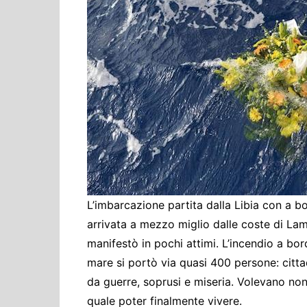
Cultura ed Istruzi
Difesa
Eventi
Finanze e tesoro
Giustizia
Lavori pubblici e T
Lavoro
Politiche europee
Rifiuti
L’imbarcazione partita dalla Libia con a b
arrivata a mezzo miglio dalle coste di La
manifestò in pochi attimi. L’incendio a bor
mare si portò via quasi 400 persone: cittadi
da guerre, soprusi e miseria. Volevano non
quale poter finalmente vivere.