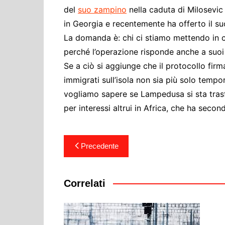
del
suo zampino
nella caduta di Milosevic 
in Georgia e recentemente ha offerto il su
La domanda è: chi ci stiamo mettendo in c
perché l’operazione risponde anche a suoi 
Se a ciò si aggiunge che il protocollo fi
immigrati sull’isola non sia più solo temp
vogliamo sapere se Lampedusa si sta trasf
per interessi altrui in Africa, che ha secondi
Navigazione
Precedente
articoli
Correlati