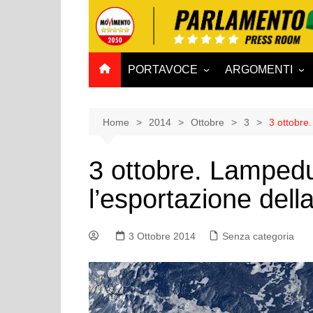
Salta
al
contenuto
PORTAVOCE
ARGOMENTI
CAMERA
Aff. Costituzionali
SENATO
Affari esteri
Home
2014
Ottobre
3
3 ottobre
Affari sociali e San
3 ottobre. Lampedu
Agricoltura e agro
l’esportazione del
Ambiente e Territo
Antimafia
3 Ottobre 2014
Senza categoria
Attività produttive
Bilancio
Comunicazioni e V
Rai