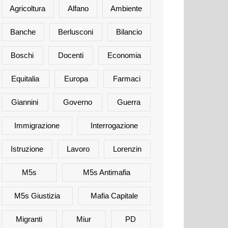
Agricoltura
Alfano
Ambiente
Banche
Berlusconi
Bilancio
Boschi
Docenti
Economia
Equitalia
Europa
Farmaci
Giannini
Governo
Guerra
Immigrazione
Interrogazione
Istruzione
Lavoro
Lorenzin
M5s
M5s Antimafia
M5s Giustizia
Mafia Capitale
Migranti
Miur
PD