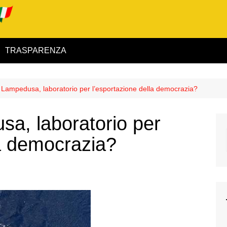
TRASPARENZA
 ed Interno
. Lampedusa, laboratorio per l’esportazione della democrazia?
ità
sa, laboratorio per
alimentare
la democrazia?
rio
igilanza