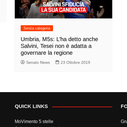
Senza categoria
Umbria, M5s: L’ha detto anche
Salvini, Tesei non è adatta a
governare la regione
Senato News
23 Ottobre 2019
QUICK LINKS
F
MoVimento 5 stelle
Gr