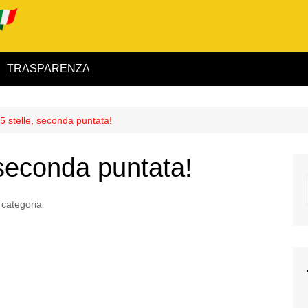
TRASPARENZA
 ed Interno
 5 stelle, seconda puntata!
ità
, seconda puntata!
alimentare
rio
categoria
igilanza