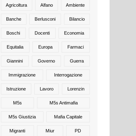
Agricoltura
Alfano
Ambiente
Banche
Berlusconi
Bilancio
Boschi
Docenti
Economia
Equitalia
Europa
Farmaci
Giannini
Governo
Guerra
Immigrazione
Interrogazione
Istruzione
Lavoro
Lorenzin
M5s
M5s Antimafia
M5s Giustizia
Mafia Capitale
Migranti
Miur
PD