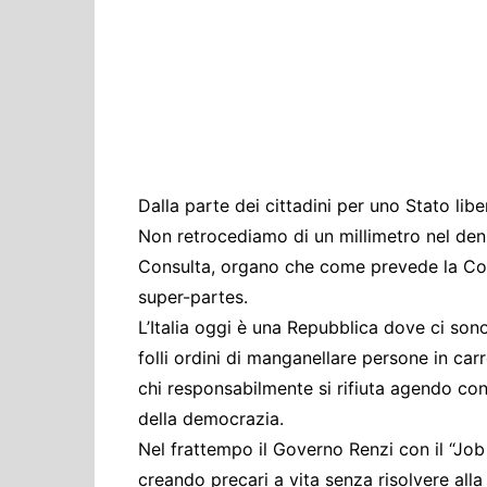
Cultura ed Istruzi
Difesa
Eventi
Finanze e tesoro
Giustizia
Lavori pubblici e T
Dalla parte dei cittadini per uno Stato libe
Lavoro
Non retrocediamo di un millimetro nel denun
Politiche europee
Consulta, organo che come prevede la C
Rifiuti
super-partes.
L’Italia oggi è una Repubblica dove ci sono
folli ordini di manganellare persone in carr
chi responsabilmente si rifiuta agendo co
della democrazia.
Nel frattempo il Governo Renzi con il “Job 
creando precari a vita senza risolvere alla