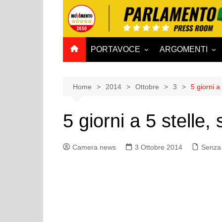
Salta
al
contenuto
PORTAVOCE
ARGOMENTI
CAMERA
Aff. Costituzionali
SENATO
Affari esteri
Home
2014
Ottobre
3
5 giorni a
Affari sociali e San
5 giorni a 5 stelle
Agricoltura e agro
Ambiente e Territo
Camera news
3 Ottobre 2014
Senza 
Antimafia
Attività produttive
Bilancio
Comunicazioni e V
Rai