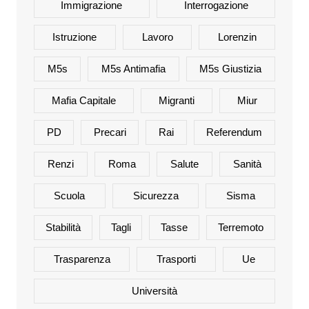
Immigrazione
Interrogazione
Istruzione
Lavoro
Lorenzin
M5s
M5s Antimafia
M5s Giustizia
Mafia Capitale
Migranti
Miur
PD
Precari
Rai
Referendum
Renzi
Roma
Salute
Sanità
Scuola
Sicurezza
Sisma
Stabilità
Tagli
Tasse
Terremoto
Trasparenza
Trasporti
Ue
Università