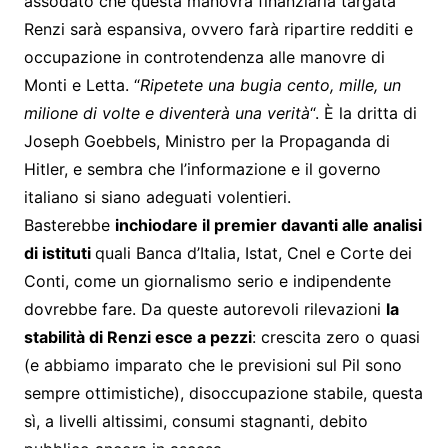
assodato che questa manovra finanziaria targata
Renzi sarà espansiva, ovvero farà ripartire redditi e
occupazione in controtendenza alle manovre di
Monti e Letta. “
Ripetete una bugia cento, mille, un
milione di volte e diventerà una verità
“. È la dritta di
Joseph Goebbels, Ministro per la Propaganda di
Hitler, e sembra che l’informazione e il governo
italiano si siano adeguati volentieri.
Basterebbe
inchiodare il premier davanti alle analisi
di istituti
quali Banca d’Italia, Istat, Cnel e Corte dei
Conti, come un giornalismo serio e indipendente
dovrebbe fare. Da queste autorevoli rilevazioni
la
stabilità di Renzi esce a pezzi
: crescita zero o quasi
(e abbiamo imparato che le previsioni sul Pil sono
sempre ottimistiche), disoccupazione stabile, questa
sì, a livelli altissimi, consumi stagnanti, debito