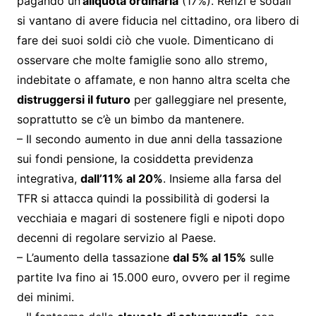
pagando un’
aliquota ordinaria
(17%). Renzi e sodali
si vantano di avere fiducia nel cittadino, ora libero di
fare dei suoi soldi ciò che vuole. Dimenticano di
osservare che molte famiglie sono allo stremo,
indebitate o affamate, e non hanno altra scelta che
distruggersi il futuro
per galleggiare nel presente,
soprattutto se c’è un bimbo da mantenere.
– Il secondo aumento in due anni della tassazione
sui fondi pensione, la cosiddetta previdenza
integrativa,
dall’11% al 20%
. Insieme alla farsa del
TFR si attacca quindi la possibilità di godersi la
vecchiaia e magari di sostenere figli e nipoti dopo
decenni di regolare servizio al Paese.
– L’aumento della tassazione
dal 5% al 15%
sulle
partite Iva fino ai 15.000 euro, ovvero per il regime
dei minimi.