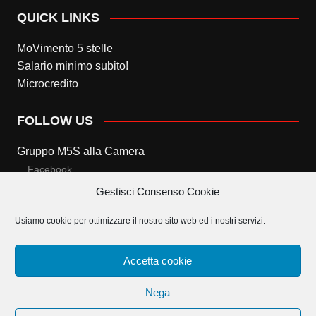
QUICK LINKS
MoVimento 5 stelle
Salario minimo subito!
Microcredito
FOLLOW US
Gruppo M5S alla Camera
Facebook
Gestisci Consenso Cookie
Twitter
Usiamo cookie per ottimizzare il nostro sito web ed i nostri servizi.
Gruppo M5S al Senato
Facebook
Accetta cookie
Twitter
Nega