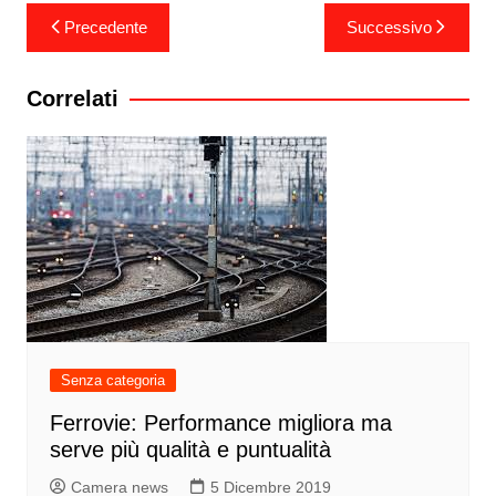
Navigazione
Precedente
Successivo
articoli
Correlati
Senza categoria
Ferrovie: Performance migliora ma
serve più qualità e puntualità
Camera news
5 Dicembre 2019