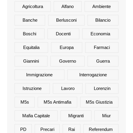
Agricoltura
Alfano
Ambiente
Banche
Berlusconi
Bilancio
Boschi
Docenti
Economia
Equitalia
Europa
Farmaci
Giannini
Governo
Guerra
Immigrazione
Interrogazione
Istruzione
Lavoro
Lorenzin
M5s
M5s Antimafia
M5s Giustizia
Mafia Capitale
Migranti
Miur
PD
Precari
Rai
Referendum