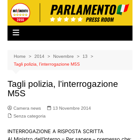
Salta
al
contenuto
Home
2014
Novembre
13
Tagli polizia, l’interrogazione M5S
Tagli polizia, l’interrogazione
M5S
Camera news
13 Novembre 2014
Senza categoria
INTERROGAZIONE A RISPOSTA SCRITTA
Al Ministro dell’Interno – Per sapere – premesso che: