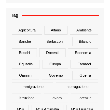
Tag
Agricoltura
Alfano
Ambiente
Banche
Berlusconi
Bilancio
Boschi
Docenti
Economia
Equitalia
Europa
Farmaci
Giannini
Governo
Guerra
Immigrazione
Interrogazione
Istruzione
Lavoro
Lorenzin
M5s
M5s Antimafia
M5s Giustizia