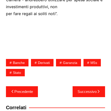
investimenti produttivi, non
per fare regali ai soliti noti”.
Banche
Derivati
Garanzia
M5s
Stato
Navigazione
Precedente
Successivo
articoli
Correlati